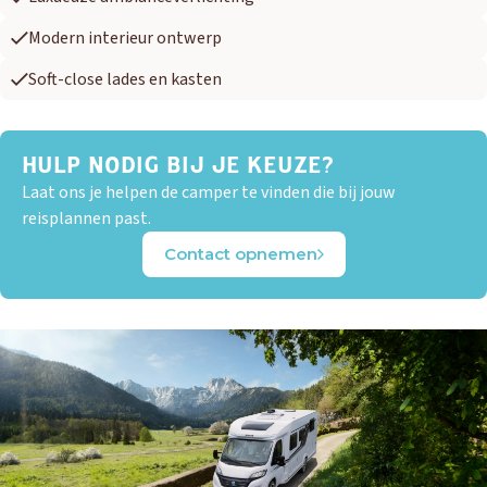
Modern interieur ontwerp
Soft-close lades en kasten
HULP NODIG BIJ JE KEUZE?
OUD GASTEL
Laat ons je helpen de camper te vinden die bij jouw
Adria
Eriba
Hymer
Knaus
reisplannen past.
Contact opnemen
HERPEN
Adria
Bürstner
Caravelair
Easy Caravanning
Eura Mobil