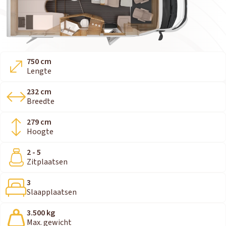
750 cm
Lengte
232 cm
Breedte
279 cm
Hoogte
2 - 5
Zitplaatsen
3
Slaapplaatsen
3.500 kg
Max. gewicht