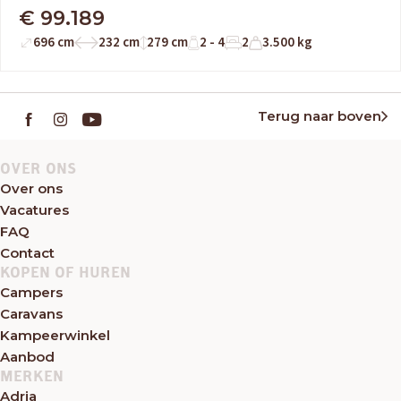
€ 99.189
696 cm
232 cm
279 cm
2 - 4
2
3.500 kg
Terug naar boven
OVER ONS
Over ons
Vacatures
FAQ
Contact
KOPEN OF HUREN
Campers
Caravans
Kampeerwinkel
Aanbod
MERKEN
Adria