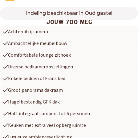
Indeling beschikbaar in Oud gastel
700 MEG
JOUW 700 MEG
Achteruitrijcamera
Ambachtelijke meubelbouw
Comfortabele lounge zithoek
Diverse badkameropstellingen
Enkele bedden of Frans bed
Groot panorama dakraam
Hagelbestendig GFK dak
Half-integraal campers tot 6 personen
Keuken met extra veel opbergruimte
Luxueuze ambianceverlichting