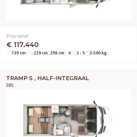
Prijs vanaf
€ 117.440
739 cm
229 cm
298 cm
4
2 - 5
3.500 kg
TRAMP S , HALF-INTEGRAAL
585