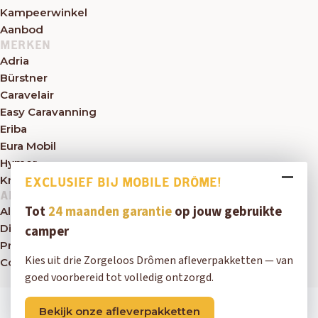
Kampeerwinkel
Aanbod
MERKEN
Adria
Bürstner
Caravelair
Easy Caravanning
Eriba
Eura Mobil
Hymer
Knaus
EXCLUSIEF BIJ MOBILE DRÔME!
ALGEMEEN
Tot
24 maanden garantie
op jouw gebruikte
Algemene voorwaarden
Disclaimer
camper
Privacybeleid
Kies uit drie Zorgeloos Drômen afleverpakketten — van
Contact
goed voorbereid tot volledig ontzorgd.
Copyright © 2026 Mobile Drôme
Bekijk onze afleverpakketten