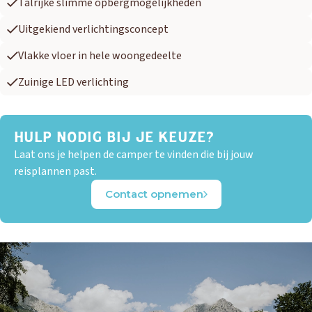
Talrijke slimme opbergmogelijkheden
Uitgekiend verlichtingsconcept
Vlakke vloer in hele woongedeelte
Zuinige LED verlichting
HULP NODIG BIJ JE KEUZE?
Laat ons je helpen de camper te vinden die bij jouw
reisplannen past.
Contact opnemen