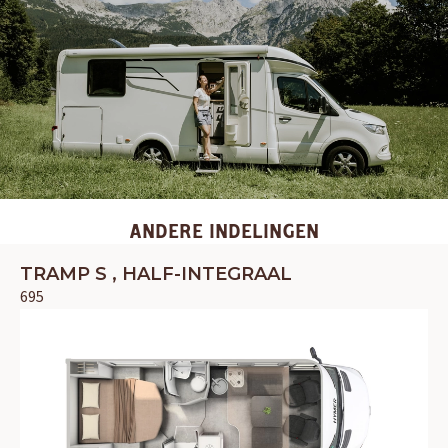
OUD GASTEL
ANDERE INDELINGEN
Adria
Eriba
Hymer
Knaus
TRAMP S , HALF-INTEGRAAL
695
HERPEN
Adria
Bürstner
Caravelair
Easy Caravanning
Eura Mobil