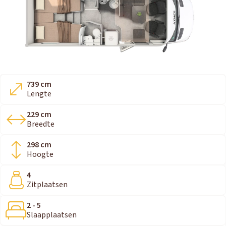
739 cm
Lengte
229 cm
Breedte
298 cm
Hoogte
4
Zitplaatsen
2 - 5
Slaapplaatsen