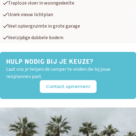
Traploze vloer in woongedeelte
Uniek nieuw lichtplan
Veel opbergruimte in grote garage
Veelzijdige dubbele bodem
HULP NODIG BIJ JE KEUZE?
Laat ons je helpen de camper te vinden die bij jouw
reisplannen past.
OUD GASTEL
Adria
Eriba
Hymer
Knaus
Contact opnemen
HERPEN
Adria
Bürstner
Caravelair
Easy Caravanning
Eura Mobil