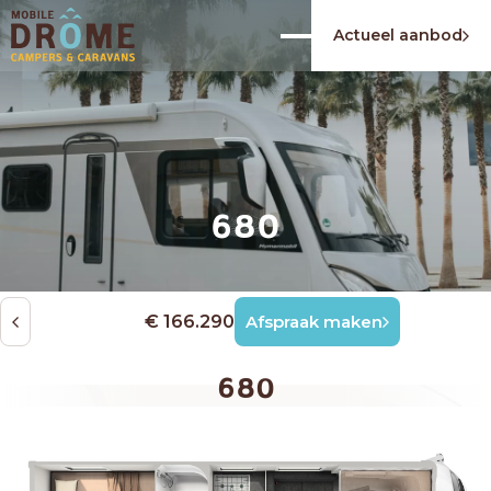
Actueel aanbod
680
€ 166.290
Afspraak maken
680