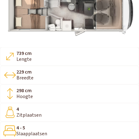
739 cm
Lengte
229 cm
Breedte
298 cm
Hoogte
4
Zitplaatsen
4 - 5
Slaapplaatsen