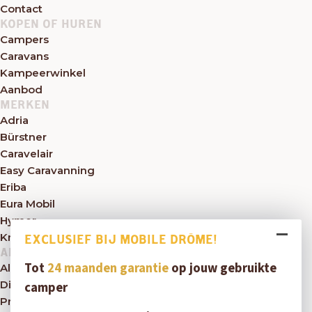
Contact
KOPEN OF HUREN
Campers
Caravans
Kampeerwinkel
Aanbod
MERKEN
Adria
Bürstner
Caravelair
Easy Caravanning
Eriba
Eura Mobil
Hymer
Knaus
EXCLUSIEF BIJ MOBILE DRÔME!
ALGEMEEN
Tot
24 maanden garantie
op jouw gebruikte
Algemene voorwaarden
Disclaimer
camper
Privacybeleid