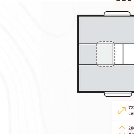
72
Le
28
Ho