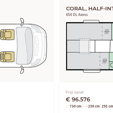
CORAL, HALF-I
650 DL Axess
Prijs vanaf
€ 96.576
730 cm
230 cm
291 c