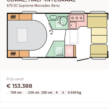
670 DC Supreme Mercedes-Benz
Prijs vanaf
€ 153.388
769 cm
230 cm
288 cm
4
3
4.500 kg