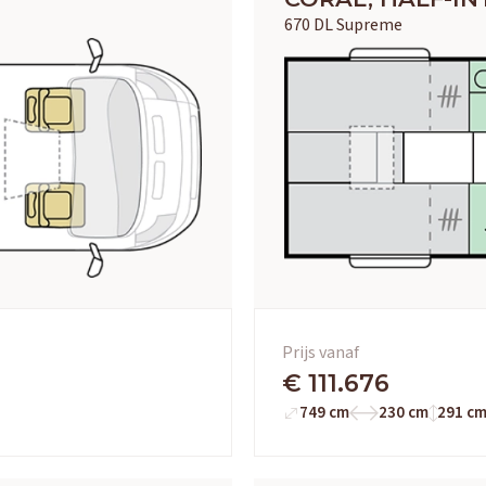
Adria
Eriba
Hymer
Knaus
670 DL Supreme
HERPEN
Adria
Bürstner
Caravelair
Easy Caravanning
Eura Mobil
Prijs vanaf
€ 111.676
749 cm
230 cm
291 c