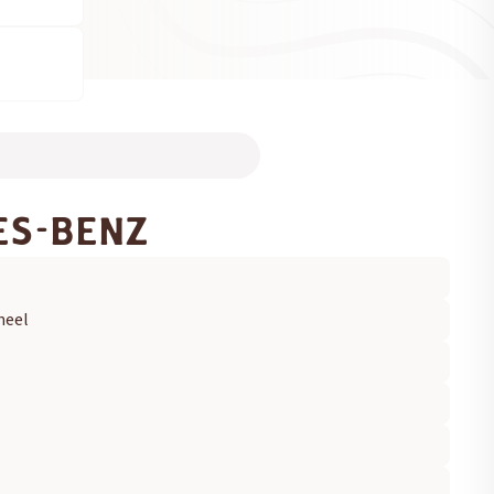
ES-BENZ
neel