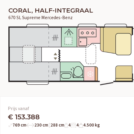
CORAL, HALF-INTEGRAAL
670 SL Supreme Mercedes-Benz
Prijs vanaf
€ 153.388
769 cm
230 cm
288 cm
4
4
4.500 kg