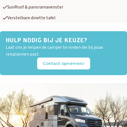
SunRoof & panoramavenster
Verstelbare dinette tafel
HULP NODIG BIJ JE KEUZE?
Laat ons je helpen de camper te vinden die bij jouw
reisplannen past.
Contact opnemen