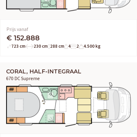
HERPEN
Adria
Bürstner
Caravelair
Easy Caravanning
Prijs vanaf
Eura Mobil
€ 152.888
723 cm
230 cm
288 cm
4
2
4.500 kg
CORAL, HALF-INTEGRAAL
670 DC Supreme