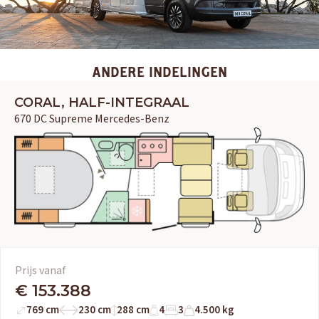
ANDERE INDELINGEN
CORAL, HALF-INTEGRAAL
670 DC Supreme Mercedes-Benz
Prijs vanaf
€ 153.388
769 cm
230 cm
288 cm
4
3
4.500 kg