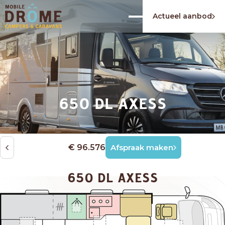
Actueel aanbod
650 DL AXESS
€ 96.576
Afspraak maken
650 DL AXESS