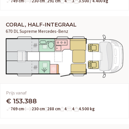
749 cm
230 cm
291 cm
4
3
3.500 / 4.400 kg
CORAL, HALF-INTEGRAAL
670 DL Supreme Mercedes-Benz
Prijs vanaf
€ 153.388
769 cm
230 cm
288 cm
4
4
4.500 kg