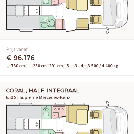
Prijs vanaf
€ 96.176
730 cm
230 cm
291 cm
5
3 - 4
3.500 / 4.400 kg
CORAL, HALF-INTEGRAAL
650 SL Supreme Mercedes-Benz
OUD GASTEL
Adria
Eriba
Hymer
Knaus