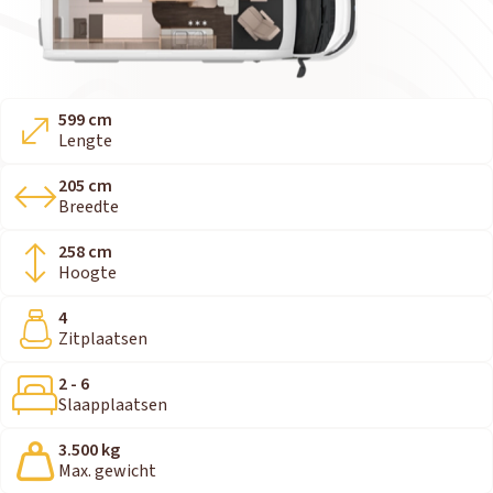
599 cm
Lengte
205 cm
Breedte
258 cm
Hoogte
4
Zitplaatsen
2 - 6
Slaapplaatsen
3.500 kg
Max. gewicht