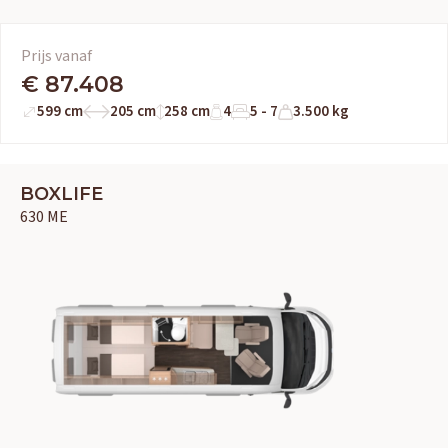
Prijs vanaf
€ 87.408
599 cm
205 cm
258 cm
4
5 - 7
3.500 kg
BOXLIFE
630 ME