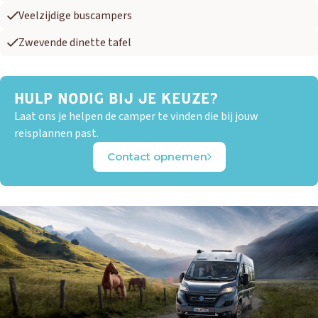
Veelzijdige buscampers
Zwevende dinette tafel
HULP NODIG BIJ JE KEUZE?
Laat ons je helpen de camper te vinden die bij jouw
reisplannen past.
Contact opnemen