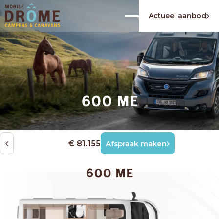
Actueel aanbod
600 ME
€ 81.155
Afspraak maken
600 ME