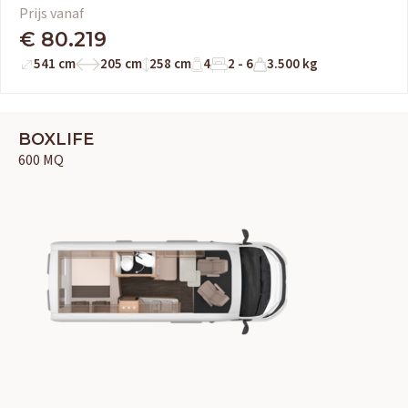
Adria
Eriba
Hymer
Knaus
Prijs vanaf
€ 80.219
541 cm
205 cm
258 cm
4
2 - 6
3.500 kg
HERPEN
Adria
Bürstner
Caravelair
Easy Caravanning
Eura Mobil
BOXLIFE
600 MQ