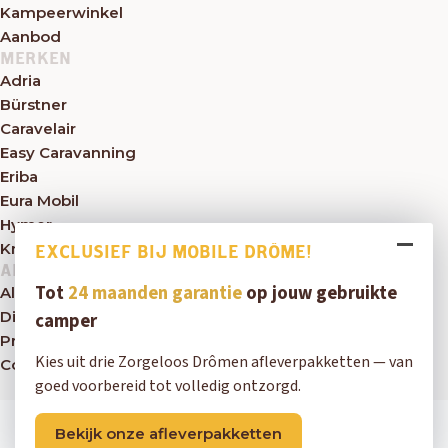
Kampeerwinkel
Aanbod
MERKEN
Adria
Bürstner
Caravelair
Easy Caravanning
Eriba
Eura Mobil
Hymer
Knaus
EXCLUSIEF BIJ MOBILE DRÔME!
ALGEMEEN
Tot
24 maanden garantie
op jouw gebruikte
Algemene voorwaarden
Disclaimer
camper
Privacybeleid
Kies uit drie Zorgeloos Drômen afleverpakketten — van
Contact
goed voorbereid tot volledig ontzorgd.
Copyright © 2026 Mobile Drôme
Bekijk onze afleverpakketten