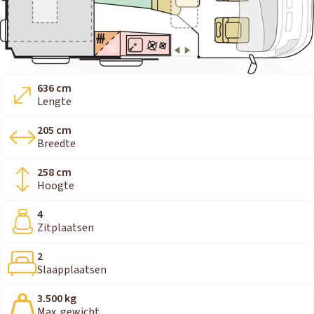
636 cm
Lengte
205 cm
Breedte
258 cm
Hoogte
4
Zitplaatsen
2
Slaapplaatsen
3.500 kg
Max. gewicht