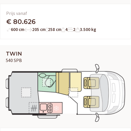
Adria
Bürstner
Caravelair
Easy Caravanning
Eura Mobil
Prijs vanaf
€ 80.626
600 cm
205 cm
258 cm
4
2
3.500 kg
TWIN
540 SPB