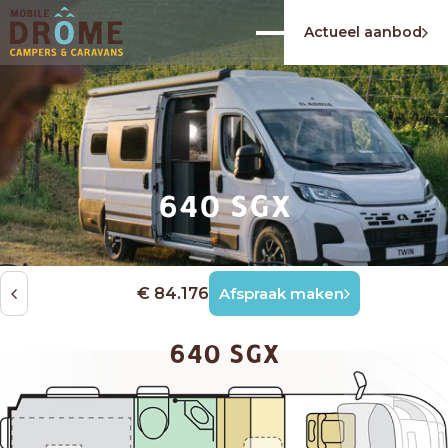
Actueel aanbod
640 SGX
€ 84.176
Afspraak maken
640 SGX