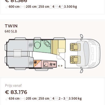
€ 81.586
600 cm
205 cm
258 cm
4
4
3.500 kg
TWIN
640 SLB
Prijs vanaf
€ 83.176
636 cm
205 cm
258 cm
4
2 - 3
3.500 kg